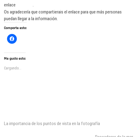
Cursos
enlace
.
Os agradecería que compartierais el enlace para que más personas
puedan llegar a la información.
Comparte esto:
H
a
z
c
l
i
Me gusta esto:
c
p
Cargando...
a
r
a
c
o
m
p
a
r
t
i
r
Navegación
Entrada
Anterior
e
n
anterior:
La importancia de los puntos de vista en la fotografía
de
F
a
Entrada
Siguiente
c
siguiente: