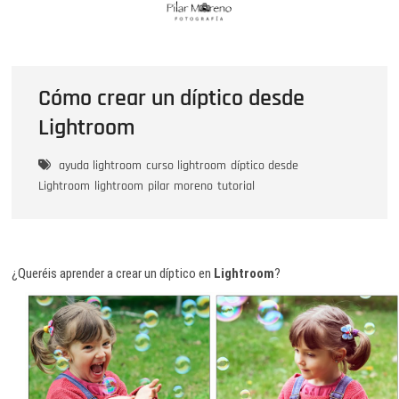
Saltar
Pilar Moreno FotografÃ­a
al
CURSOS DE FOTOGRAFÍA CÁDIZ / FOTOGRAFÍA ARTÍSTICA
contenido
Cómo crear un díptico desde
Lightroom
ayuda lightroom
curso lightroom
díptico desde
Lightroom
lightroom
pilar moreno
tutorial
¿Queréis aprender a crear un díptico en
Lightroom
?