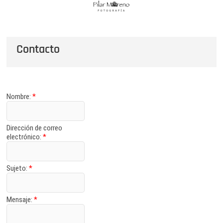
Saltar
Pilar Moreno FotografÃ­a
al
CURSOS DE FOTOGRAFÍA CÁDIZ / FOTOGRAFÍA ARTÍSTICA
contenido
Contacto
Nombre:
*
Dirección de correo
electrónico:
*
Sujeto:
*
Mensaje:
*