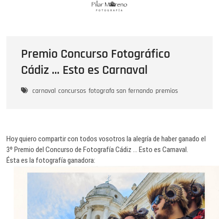
Saltar
Pilar Moreno FotografÃ­a
al
CURSOS DE FOTOGRAFÍA CÁDIZ / FOTOGRAFÍA ARTÍSTICA
contenido
Premio Concurso Fotográfico
Cádiz … Esto es Carnaval
carnaval
concursos
fotografa san fernando
premios
Hoy quiero compartir con todos vosotros la alegría de haber ganado el
3º Premio del Concurso de Fotografía Cádiz … Esto es Carnaval.
Ésta es la fotografía ganadora: