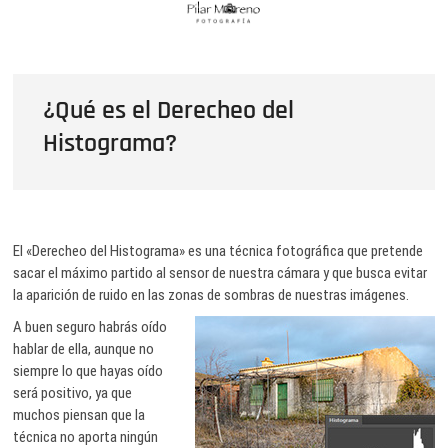
Saltar
Pilar Moreno FotografÃ­a
al
CURSOS DE FOTOGRAFÍA CÁDIZ / FOTOGRAFÍA ARTÍSTICA
contenido
¿Qué es el Derecheo del
Histograma?
El «Derecheo del Histograma» es una técnica fotográfica que pretende
sacar el máximo partido al sensor de nuestra cámara y que busca evitar
la aparición de ruido en las zonas de sombras de nuestras imágenes.
A buen seguro habrás oído
hablar de ella, aunque no
siempre lo que hayas oído
será positivo, ya que
muchos piensan que la
técnica no aporta ningún