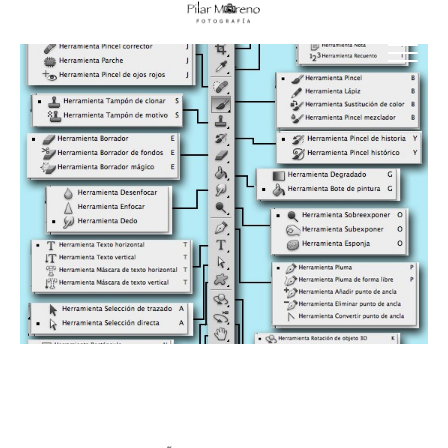
Saltar
Pilar Moreno FotografÃ­a
al
CURSOS DE FOTOGRAFÍA CÁDIZ / FOTOGRAFÍA ARTÍSTICA
contenido